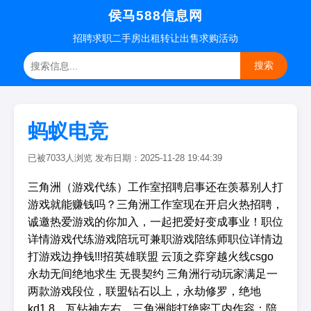
侯马588信息网
招聘
求职
二手房
出租转让
出售求购
活动
搜索
蚂蚁电竞
已被7033人浏览 发布日期：2025-11-28 19:44:39
三角洲（游戏代练）工作室招聘启事还在羡慕别人打
游戏就能赚钱吗？三角洲工作室现在开启火热招聘，
诚邀热爱游戏的你加入，一起把爱好变成事业！职位
详情游戏代练游戏陪玩可兼职游戏陪练师职位详情边
打游戏边挣钱!!!招英雄联盟 云顶之弈穿越火线csgo
永劫无间绝地求生 无畏契约 三角洲行动玩家满足一
两款游戏段位，联盟钻石以上，永劫修罗，绝地
kd1.8，瓦钻神左右，三角洲能打绝密工内作容：陪