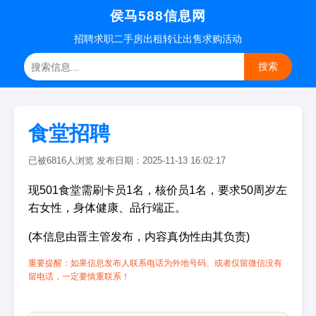
侯马588信息网
招聘
求职
二手房
出租转让
出售求购
活动
搜索
食堂招聘
已被6816人浏览 发布日期：2025-11-13 16:02:17
现501食堂需刷卡员1名，核价员1名，要求50周岁左
右女性，身体健康、品行端正。
(本信息由晋主管发布，内容真伪性由其负责)
重要提醒：如果信息发布人联系电话为外地号码、或者仅留微信没有
留电话，一定要慎重联系！