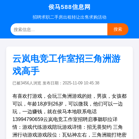
侯马588信息网
招聘
求职
二手房
出租转让
出售求购
活动
搜索
云岚电竞工作室招三角洲游
戏高手
已被3456人浏览 发布日期：2025-11-09 10:45:38
有喜欢打游戏，会玩三角洲游戏的娃，男孩，女孩都
可以，年龄18岁到26岁，可以微我，他们可以一边
玩，一边赚钱，就在侯马本地联系电话
13994790659云岚电竞工作室招聘启事聽职位详
情：游戏代练游戏陪玩游戏详情：招无畏契约 三角
洲行动游戏游戏段位：瓦钻神左右，三角洲能打绝密