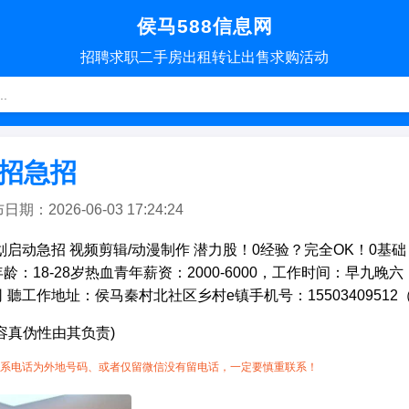
侯马588信息网
招聘
求职
二手房
出租转让
出售求购
活动
急招急招
：2026-06-03 17:24:24
划启动急招 视频剪辑/动漫制作 潜力股！0经验？完全OK！0基
：18-28岁热血青年薪资：2000-6000，工作时间：早九晚
聽工作地址：侯马秦村北社区乡村e镇手机号：15503409512
容真伪性由其负责)
系电话为外地号码、或者仅留微信没有留电话，一定要慎重联系！