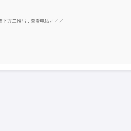
描下方二维码，查看电话↙↙↙