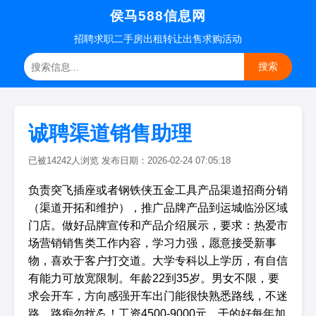
侯马588信息网
招聘
求职
二手房
出租转让
出售求购
活动
搜索
诚聘渠道销售助理
已被14242人浏览 发布日期：2026-02-24 07:05:18
负责突飞插座或者钢铁侠五金工具产品渠道招商分销
（渠道开拓和维护），推广品牌产品到运城临汾区域
门店。做好品牌宣传和产品介绍展示，要求：热爱市
场营销销售类工作内容，学习力强，愿意接受新事
物，喜欢于客户打交道。大学专科以上学历，有自信
有能力可放宽限制。年龄22到35岁。男女不限，要
求会开车，方向感强开车出门能很快熟悉路线，不迷
路。路痴勿扰💪！工资4500-9000元，干的好每年加