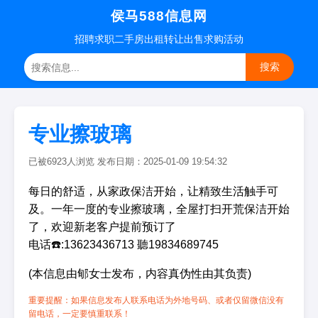
侯马588信息网
招聘
求职
二手房
出租转让
出售求购
活动
搜索
专业擦玻璃
已被6923人浏览 发布日期：2025-01-09 19:54:32
每日的舒适，从家政保洁开始，让精致生活触手可
及‌。一年一度的专业擦玻璃，全屋打扫开荒保洁开始
了，欢迎新老客户提前预订了
电话☎️:13623436713 聽19834689745
(本信息由郇女士发布，内容真伪性由其负责)
重要提醒：如果信息发布人联系电话为外地号码、或者仅留微信没有
留电话，一定要慎重联系！