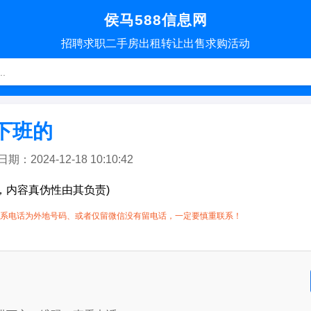
侯马588信息网
招聘
求职
二手房
出租转让
出售求购
活动
下班的
2024-12-18 10:10:42
，内容真伪性由其负责)
系电话为外地号码、或者仅留微信没有留电话，一定要慎重联系！