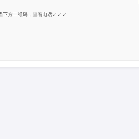
描下方二维码，查看电话↙↙↙