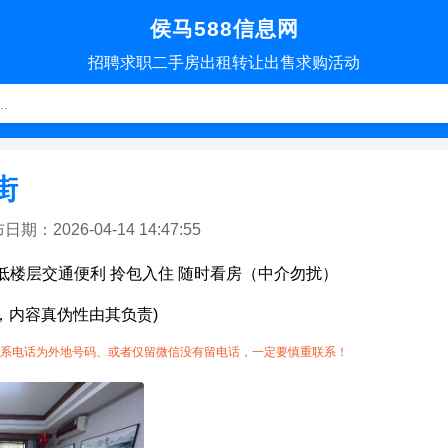
侯马588信息网
招聘
求职
二手房
出租转让
出售求购
活动
街
：2026-04-14 14:47:55
厅低楼层交通便利 拎包入住 随时看房（中介勿扰）
，内容真伪性由其负责)
系电话为外地号码、或者仅留微信没有留电话，一定要慎重联系！